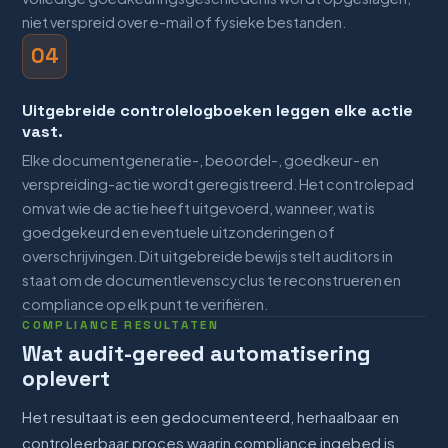
niet verspreid over e-mail of fysieke bestanden.
04
Uitgebreide controlelogboeken leggen elke actie
vast.
Elke documentgeneratie-, beoordel-, goedkeur- en
verspreiding-actie wordt geregistreerd. Het controlepad
omvat wie de actie heeft uitgevoerd, wanneer, wat is
goedgekeurd en eventuele uitzonderingen of
overschrijvingen. Dit uitgebreide bewijs stelt auditors in
staat om de documentlevenscyclus te reconstrueren en
compliance op elk punt te verifiëren.
COMPLIANCE RESULTATEN
Wat audit-gereed automatisering
oplevert
Het resultaat is een gedocumenteerd, herhaalbaar en
controleerbaar proces waarin compliance ingebed is,