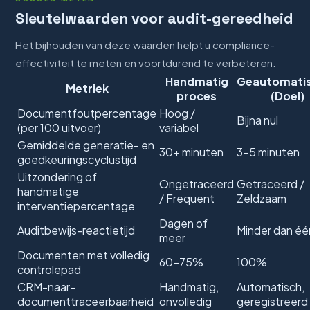
Sleutelwaarden voor audit-gereedheid
Het bijhouden van deze waarden helpt u compliance-
effectiviteit te meten en voortdurend te verbeteren.
Handmatig
Geautomati
Metriek
proces
(Doel)
Documentfoutpercentage
Hoog /
Bijna nul
(per 100 uitvoer)
variabel
Gemiddelde generatie- en
30+ minuten
3–5 minuten
goedkeuringscyclustijd
Uitzondering of
Ongetraceerd
Getraceerd /
handmatige
/ Frequent
Zeldzaam
interventiepercentage
Dagen of
Auditbewijs-reactietijd
Minder dan éé
meer
Documenten met volledig
60–75%
100%
controlepad
CRM-naar-
Handmatig,
Automatisch,
documenttraceerbaarheid
onvolledig
geregistreerd