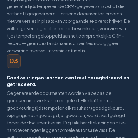
generatietijdstempel en de CRM-gegevenssnapshot die
het heeft gegenereerd. Herziene documenten creëren
nieuwe versies in plaats van voorgaande te overschrijven. De
volledige versiegeschiedenis is beschikbaar, voorzien van
tijdstempel en gekoppeld aan het oorspronkelijke CRM-
record — geen bestandsnaamconventies nodig, geen
verwarring over welke versie actueel is.
03
Goedkeuringen worden centraal geregistreerd en
getraceerd.
Gegenereerde documenten worden via bepaalde
goedkeuringswerkstromen geleid. Elke fiatteur, elk
goedkeuringtijdstempel en elk resultaat (goedgekeurd,
wijzigingen aangevraagd, afgewezen) wordt vastgelegd
tegen de documentversie. Digitale handtekeningen of e-
handtekeningen leggen formele autorisatie vast. De
volledige goedkeuringsgeschiedenis wordt opgeslagen,