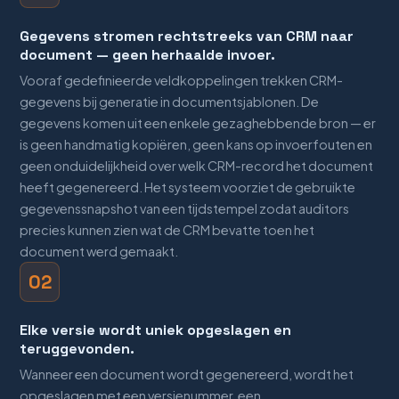
Gegevens stromen rechtstreeks van CRM naar
document — geen herhaalde invoer.
Vooraf gedefinieerde veldkoppelingen trekken CRM-
gegevens bij generatie in documentsjablonen. De
gegevens komen uit een enkele gezaghebbende bron — er
is geen handmatig kopiëren, geen kans op invoerfouten en
geen onduidelijkheid over welk CRM-record het document
heeft gegenereerd. Het systeem voorziet de gebruikte
gegevenssnapshot van een tijdstempel zodat auditors
precies kunnen zien wat de CRM bevatte toen het
document werd gemaakt.
02
Elke versie wordt uniek opgeslagen en
teruggevonden.
Wanneer een document wordt gegenereerd, wordt het
opgeslagen met een versienummer, een