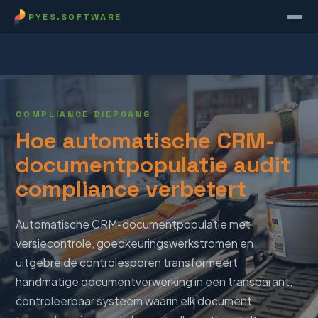
PYES.SOFTWARE
COMPLIANCE DIEPGANG
Hoe automatische CRM-
documentpopulatie audit
compliance verbetert
Automatische CRM-documentpopulatie met
versiecontrole, goedkeuringswerkstromen en
uitgebreide controlesporen transformeert
handmatige documentverwerking in een transparant,
controleerbaar systeem waarin elk document