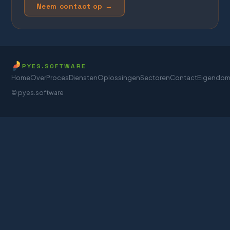
Neem contact op →
PYES.SOFTWARE
Home
Over
Proces
Diensten
Oplossingen
Sectoren
Contact
Eigendo
© pyes.software