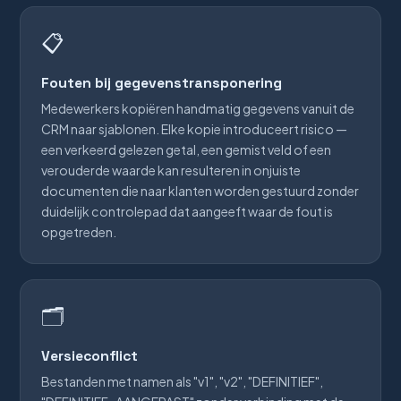
📋
Fouten bij gegevenstransponering
Medewerkers kopiëren handmatig gegevens vanuit de
CRM naar sjablonen. Elke kopie introduceert risico —
een verkeerd gelezen getal, een gemist veld of een
verouderde waarde kan resulteren in onjuiste
documenten die naar klanten worden gestuurd zonder
duidelijk controlepad dat aangeeft waar de fout is
opgetreden.
🗂️
Versieconflict
Bestanden met namen als "v1", "v2", "DEFINITIEF",