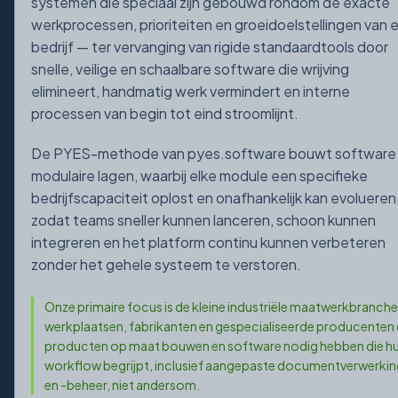
systemen die speciaal zijn gebouwd rondom de exacte
werkprocessen, prioriteiten en groeidoelstellingen van 
bedrijf — ter vervanging van rigide standaardtools door
snelle, veilige en schaalbare software die wrijving
elimineert, handmatig werk vermindert en interne
processen van begin tot eind stroomlijnt.
De PYES-methode van pyes.software bouwt software 
modulaire lagen, waarbij elke module een specifieke
bedrijfscapaciteit oplost en onafhankelijk kan evolueren
zodat teams sneller kunnen lanceren, schoon kunnen
integreren en het platform continu kunnen verbeteren
zonder het gehele systeem te verstoren.
Onze primaire focus is de kleine industriële maatwerkbranch
werkplaatsen, fabrikanten en gespecialiseerde producenten 
producten op maat bouwen en software nodig hebben die h
workflow begrijpt, inclusief aangepaste documentverwerki
en -beheer, niet andersom.