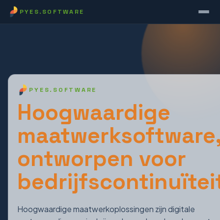
PYES.SOFTWARE
PYES.SOFTWARE
Hoogwaardige
maatwerksoftware
ontworpen voor
bedrijfscontinuïtei
Hoogwaardige maatwerkoplossingen zijn digitale